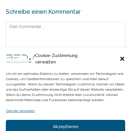
Schreibe einen Kommentar
Kommentar
Cookie-Zustimmung
verwalten
Gib
Um dir ein optimales Erlebnis zu bieten, verwenden wir Technologien wie
Cookies, um Geräteinformationen zu speichern und/oder darauf
deinen
zuzugreifen. Wenn du diesen Technologien zustimmst, können wir Daten
Namen
wie das Surfverhalten oder eindeutige IDs auf dieser Website verarbeiten.
Gib
oder
Wenn du deine Zustimmung nicht erteilst oder zurückziehst, können
deine
Benutzernamen
bestimmte Merkmale und Funktionen beeinträchtigt werden.
E-
zum
Gib
Mail-
Kommentieren
Dienste verwalten
deine
Adresse
ein
Website-
zum
Akzeptieren
URL
Kommentieren