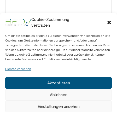
Cookie-Zustimmung
verwalten
Gib
Um dir ein optimales Erlebnis zu bieten, verwenden wir Technologien wie
Cookies, um Geräteinformationen zu speichern und/oder darauf
deinen
zuzugreifen. Wenn du diesen Technologien zustimmst, können wir Daten
Namen
wie das Surfverhalten oder eindeutige IDs auf dieser Website verarbeiten.
Gib
oder
Wenn du deine Zustimmung nicht erteilst oder zurückziehst, können
deine
Benutzernamen
bestimmte Merkmale und Funktionen beeinträchtigt werden.
E-
zum
Gib
Mail-
Kommentieren
Dienste verwalten
deine
Adresse
ein
Website-
zum
Akzeptieren
URL
Kommentieren
ein
ein
Ablehnen
(optional)
Einstellungen ansehen
Datenschutzerklärung
Cookie-Richtlinie (EU)
Impressum