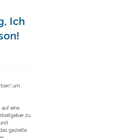
, Ich
son!
rben“, um
 auf eine
rbeitgeber zu
 und
das gezielte
en.