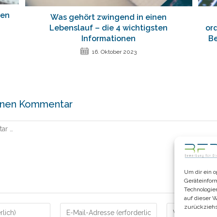
ren
Was gehört zwingend in einen
Lebenslauf – die 4 wichtigsten
or
Informationen
Be
16. Oktober 2023
einen Kommentar
Um dir ein 
Geräteinfor
Technologie
auf dieser 
Gib
Gib
zurückziehs