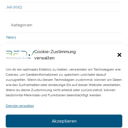
Juli 2023
Kategorien
News
Stellenangebot
Cookie-Zustimmung
Uncategorized
verwalten
Um dir ein optimales Erlebnis zu bieten, verwenden wir Technologien wie
Meta
Cookies, um Geräteinformationen zu speichern und/oder darauf
zuzugreifen. Wenn du diesen Technologien zustimmst, können wir Daten
Anmelden
wie das Surfverhalten oder eindeutige IDs auf dieser Website verarbeiten.
Feed der Einträge
Wenn du deine Zustimmung nicht erteilst oder zurückziehst, können
Kommentar-Feed
bestimmte Merkmale und Funktionen beeinträchtigt werden.
WordPress.org
Dienste verwalten
Datenschutzerklärung
Akzeptieren
Cookie-Richtlinie (EU)
Impressum