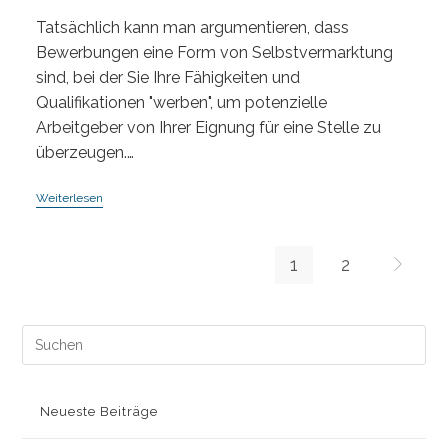
Tatsächlich kann man argumentieren, dass
Bewerbungen eine Form von Selbstvermarktung
sind, bei der Sie Ihre Fähigkeiten und
Qualifikationen "werben", um potenzielle
Arbeitgeber von Ihrer Eignung für eine Stelle zu
überzeugen.…
Bewerbung
Weiterlesen
Kommt
Von
Werbung,
Ich
1
2
Gehe zur
Mache
Werbung
Für
Meine
Pre
Person!
Es
to
clo
Neueste Beiträge
the
sea