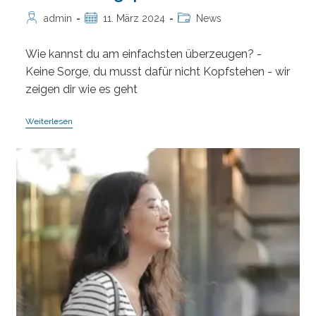
Beitrags-
Beitrag
Beitrags-
admin
11. März 2024
News
Autor:
veröffentlicht:
Kategorie:
Wie kannst du am einfachsten überzeugen? -
Keine Sorge, du musst dafür nicht Kopfstehen - wir
zeigen dir wie es geht
Wie
Weiterlesen
Kann
Ich
Am
Besten
Überzeugen
Im
Bewerbungsprozess?