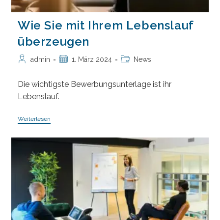
Wie Sie mit Ihrem Lebenslauf
überzeugen
Beitrags-
Beitrag
Beitrags-
admin
1. März 2024
News
Autor:
veröffentlicht:
Kategorie:
Die wichtigste Bewerbungsunterlage ist ihr
Lebenslauf.
Wie
Weiterlesen
Sie
Mit
Ihrem
Lebenslauf
Überzeugen