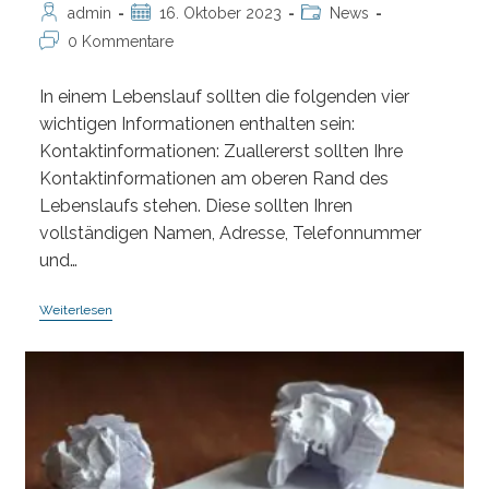
Beitrags-
Beitrag
Beitrags-
admin
16. Oktober 2023
News
Autor:
veröffentlicht:
Kategorie:
Beitrags-
0 Kommentare
Kommentare:
In einem Lebenslauf sollten die folgenden vier
wichtigen Informationen enthalten sein:
Kontaktinformationen: Zuallererst sollten Ihre
Kontaktinformationen am oberen Rand des
Lebenslaufs stehen. Diese sollten Ihren
vollständigen Namen, Adresse, Telefonnummer
und…
Was
Weiterlesen
Gehört
Zwingend
In
Einen
Lebenslauf
–
Die
4
Wichtigsten
Informationen