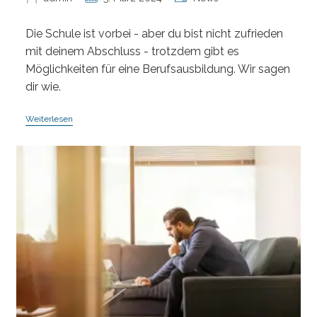
Autor:
veröffentlicht:
Kategorie:
Die Schule ist vorbei - aber du bist nicht zufrieden
mit deinem Abschluss - trotzdem gibt es
Möglichkeiten für eine Berufsausbildung. Wir sagen
dir wie.
Welche
Weiterlesen
Möglichkeiten
Hab
Ich
Heute
Auf
Eine
Berufsausbildung
Wenn
Ich
Einen
Schlechten
Schulabschluss
Habe?