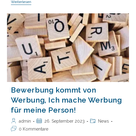
Sätze
Weiterlesen
Die
In
Keine
Bewerbung
Gehören
Bewerbung kommt von
Werbung, Ich mache Werbung
für meine Person!
Beitrags-
Beitrag
Beitrags-
admin
26. September 2023
News
Autor:
veröffentlicht:
Kategorie:
Beitrags-
0 Kommentare
Kommentare: