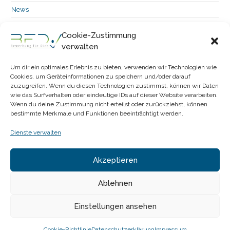
News
Stellenangebot
Cookie-Zustimmung
Uncategorized
verwalten
Um dir ein optimales Erlebnis zu bieten, verwenden wir Technologien wie
Meta
Cookies, um Geräteinformationen zu speichern und/oder darauf
zuzugreifen. Wenn du diesen Technologien zustimmst, können wir Daten
Anmelden
wie das Surfverhalten oder eindeutige IDs auf dieser Website verarbeiten.
Feed der Einträge
Wenn du deine Zustimmung nicht erteilst oder zurückziehst, können
Kommentar-Feed
bestimmte Merkmale und Funktionen beeinträchtigt werden.
WordPress.org
Dienste verwalten
Datenschutzerklärung
Akzeptieren
Cookie-Richtlinie (EU)
Impressum
Ablehnen
Einstellungen ansehen
Datenschutzerklärung
Cookie-Richtlinie (EU)
Impressum
Cookie-Richtlinie
Datenschutzerklärung
Impressum