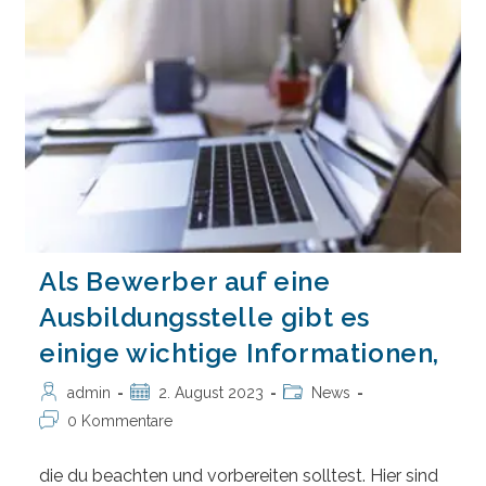
Eine
Ausbildungsstelle?
Als Bewerber auf eine
Ausbildungsstelle gibt es
einige wichtige Informationen,
Beitrags-
Beitrag
Beitrags-
admin
2. August 2023
News
Autor:
veröffentlicht:
Kategorie:
Beitrags-
0 Kommentare
Kommentare:
die du beachten und vorbereiten solltest. Hier sind