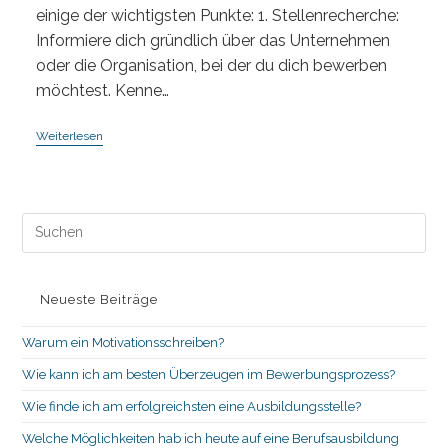
einige der wichtigsten Punkte: 1. Stellenrecherche:
Informiere dich gründlich über das Unternehmen
oder die Organisation, bei der du dich bewerben
möchtest. Kenne…
Als
Weiterlesen
Bewerber
Auf
Eine
Ausbildungsstelle
Gibt
Pre
Es
Es
Einige
Wichtige
to
Informationen,
clo
Neueste Beiträge
the
sea
Warum ein Motivationsschreiben?
pan
Wie kann ich am besten Überzeugen im Bewerbungsprozess?
Wie finde ich am erfolgreichsten eine Ausbildungsstelle?
Welche Möglichkeiten hab ich heute auf eine Berufsausbildung