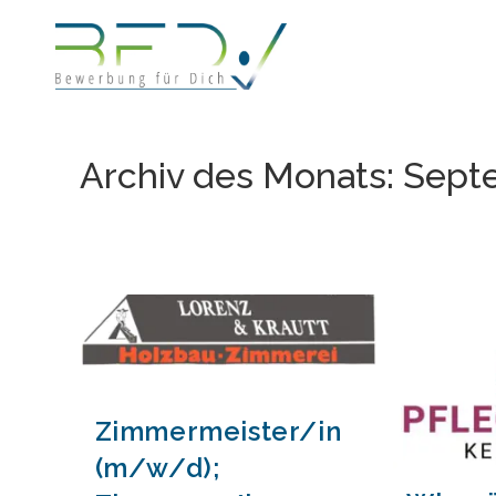
Zum
Inhalt
springen
Archiv des Monats: Sept
Zimmermeister/in
(m/w/d);