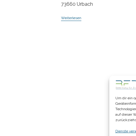
73660 Urbach
Physiotherapeut
Weiterlesen
M/w/d/
In
Voll-
Oder
Teilzeit
Um dir ein 
Geräteinfor
Technologie
auf dieser 
zurückziehs
Dienste ver