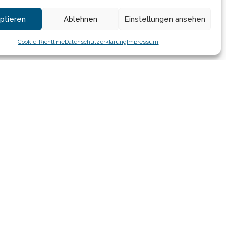
ptieren
Ablehnen
Einstellungen ansehen
Cookie-Richtlinie
Datenschutzerklärung
Impressum
e zur nächsten Seite
Datenschutzerklärung
Cookie-Richtlinie (EU)
Impressum