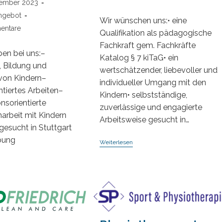
tember 2023
Kommentare:
:
angebot
Wir wünschen uns:• eine
entare
Qualifikation als pädagogische
:
Fachkraft gem. Fachkräfte
ben bei uns:–
Katalog § 7 kiTaG• ein
, Bildung und
wertschätzender, liebevoller und
von Kindern–
individueller Umgang mit den
ntiertes Arbeiten–
Kindern• selbstständige,
onsorientierte
zuverlässige und engagierte
rbeit mit Kindern
Arbeitsweise gesucht in…
gesucht in Stuttgart
bung
Päd.
Weiterlesen
Fachkräfte
Als
zieherinnen
Vertretungskräfte/
Springkräfte
zieher
(m/w/d)
m/w/d)
ippen-
nd
ementarbereich