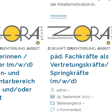
ns
der Arbeitsmotivation in…
ergrößern
Schreibe
Weiterlesen
Deine
Bachelor-
Oder
Masterarbeit
Im
Sozialunternehmen
ZORA
GGmbH
erinnen /
päd. Fachkräfte als
er (m/w/d)
Vertretungskräfte/
n- und
Springkräfte
ntarbereich
(m/w/d)
l- und/oder
Beitrags-
admin
Autor:
t
Beitrag
29. September 2023
veröffentlicht:
Beitrags-
Stellenangebot
Kategorie:
Beitrags-
0 Kommentare