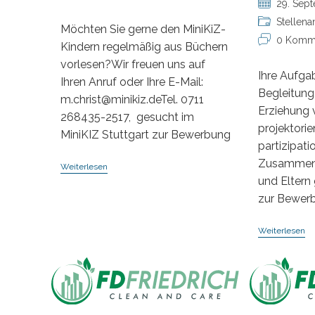
Beitrag
29. Sep
Kommentare:
veröffentlicht
Beitrags-
Stellen
Möchten Sie gerne den MiniKiZ-
Kategorie:
Beitrags-
0 Komm
Kindern regelmäßig aus Büchern
Kommentare
vorlesen?Wir freuen uns auf
Ihre Aufga
Ihren Anruf oder Ihre E-Mail:
Begleitung
m.christ@minikiz.deTel. 0711
Erziehung 
268435-2517, gesucht im
projektorie
MiniKIZ Stuttgart zur Bewerbung
partizipati
Zusammena
Vorlesepaten
Weiterlesen
(w/m/d)
und Eltern 
Für
zur Bewer
Die
Kindertagesstätte
MiniKiZ
Er
Weiterlesen
/
Er
(
Kr
U
El
In