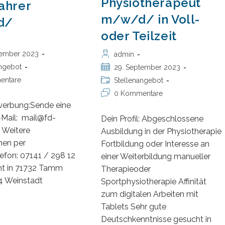
Physiotherapeut
ahrer
ll-
nd/oder
m/w/d/ in Voll-
d/
ilzeit
oder Teilzeit
tember 2023
Beitrags-
admin
:
Autor:
angebot
Beitrag
29. September 2023
veröffentlicht:
entare
Beitrags-
Stellenangebot
:
Kategorie:
Beitrags-
0 Kommentare
Kommentare:
werbung:Sende eine
-Mail: mail@fd-
Dein Profil: Abgeschlossene
e Weitere
Ausbildung in der Physiotherapie
nen per
Fortbildung oder Interesse an
lefon: 07141 / 298 12
einer Weiterbildung manueller
ht in 71732 Tamm
Therapieoder
4 Weinstadt
Sportphysiotherapie Affinität
zum digitalen Arbeiten mit
KW
Tablets Sehr gute
hrer
Deutschkenntnisse gesucht in
/w/d/