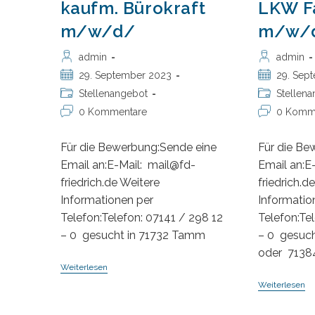
kaufm. Bürokraft
LKW F
Vo
U
m/w/d/
m/w/
Te
Beitrags-
Beitrags-
admin
admin
Autor:
Autor:
Beitrag
Beitrag
29. September 2023
29. Sep
veröffentlicht:
veröffentlicht
Beitrags-
Beitrags-
Stellenangebot
Stellen
Kategorie:
Kategorie:
Beitrags-
Beitrags-
0 Kommentare
0 Komm
Kommentare:
Kommentare
Für die Bewerbung:Sende eine
Für die Be
Email an:E-Mail: mail@fd-
Email an:E
friedrich.de Weitere
friedrich.d
Informationen per
Informatio
Telefon:Telefon: 07141 / 298 12
Telefon:Te
– 0 gesucht in 71732 Tamm
– 0 gesuc
oder 7138
Kaufm.
Weiterlesen
Bürokraft
L
Weiterlesen
M/w/d/
Fa
M