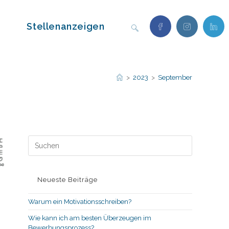
Stellenanzeigen
Website-
Suche
>
2023
>
September
umschalten
Press
Escape
to
close
Neueste Beiträge
the
search
Warum ein Motivationsschreiben?
panel.
Wie kann ich am besten Überzeugen im
Bewerbungsprozess?