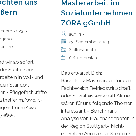
öchten uns
Masterarbeit im
ößern
Sozialunternehmen
ZORA gGmbH
tember 2023
Beitrags-
admin
:
angebot
Autor:
Beitrag
29. September 2023
entare
veröffentlicht:
Beitrags-
Stellenangebot
:
Kategorie:
Beitrags-
0 Kommentare
nd wir ab sofort
Kommentare:
 der Suche nach
Das erwartet Dich:•
beitern in Voll- und
Bachelor-/Masterarbeit für den
r den Standort
Fachbereich Betriebswirtschaft
en.• Pflegefachkräfte
oder Sozialwissenschaft.Aktuell
zthelfer m/w/d• 1-
wären für uns folgende Themen
legehelfer m/w/d
interessant:– Benchmark-
 73655…
Analyse von Frauenangeboten in
der Region Stuttgart– Nicht-
ir
monetäre Anreize zur Steigerung
öchten