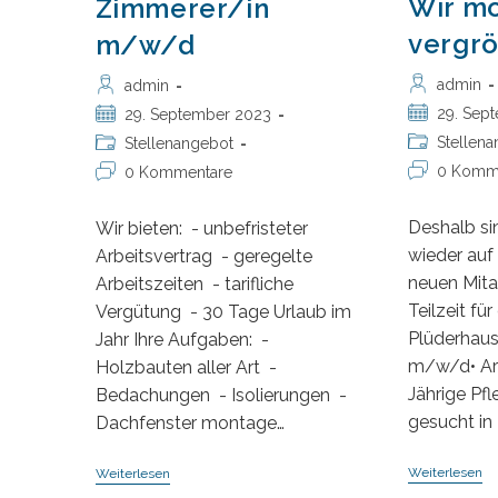
Wir m
Zimmerer/in
vergr
m/w/d
Beitrags-
Beitrags-
admin
admin
Autor:
Autor:
Beitrag
Beitrag
29. Sep
29. September 2023
veröffentlicht
veröffentlicht:
Beitrags-
Beitrags-
Stellen
Stellenangebot
Kategorie:
Kategorie:
Beitrags-
Beitrags-
0 Komm
0 Kommentare
Kommentare
Kommentare:
Deshalb si
Wir bieten: - unbefristeter
wieder auf
Arbeitsvertrag - geregelte
neuen Mitar
Arbeitszeiten - tarifliche
Teilzeit fü
Vergütung - 30 Tage Urlaub im
Plüderhaus
Jahr Ihre Aufgaben: -
m/w/d• Ar
Holzbauten aller Art -
Jährige Pf
Bedachungen - Isolierungen -
gesucht in
Dachfenster montage…
W
Weiterlesen
Weiterlesen
M
Zimmermeister/in