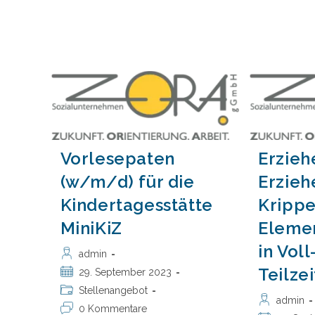
U
(m/w/d);
V
Zimmerer/in
M/w/d
Vorlesepaten
Erzieh
(w/m/d) für die
Erzieh
Kindertagesstätte
Krippe
MiniKiZ
Eleme
in Vol
Beitrags-
admin
Autor:
Teilzei
Beitrag
29. September 2023
veröffentlicht:
Beitrags-
Stellenangebot
Beitrags-
admin
Kategorie:
Beitrags-
0 Kommentare
Autor: