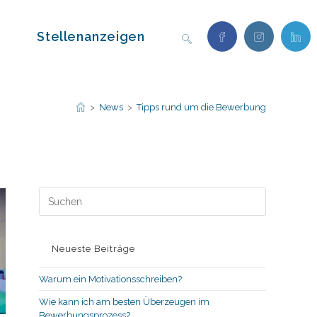
Stellenanzeigen
Website-
Suche
>
News
>
Tipps rund um die Bewerbung
umschalten
Press
Escape
to
close
Neueste Beiträge
the
search
Warum ein Motivationsschreiben?
panel.
Wie kann ich am besten Überzeugen im
Bewerbungsprozess?