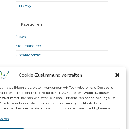
Juli 2023
Kategorien
News
Stellenangebot
Uncategorized
Meta
Cookie-Zustimmung verwalten
Anmelden
optimales Erlebnis zu bieten, verwenden wir Technologien wie Cookies, um
Feed der Einträge
mationen zu speichern und/oder darauf zuzugreifen. Wenn du diesen
Kommentar-Feed
n zustimmst, können wir Daten wie das Surfverhalten oder eindeutige IDs
WordPress.org
Website verarbeiten. Wenn du deine Zustimmung nicht erteilst oder
t, können bestimmte Merkmale und Funktionen beeinträchtigt werden.
Datenschutzerklärung
walten
Cookie-Richtlinie (EU)
Impressum