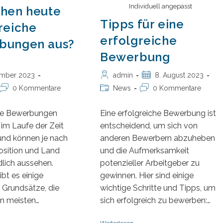
Individuell angepasst
ehen heute
Tipps für eine
reiche
erfolgreiche
bungen aus?
Bewerbung
Beitrags-
Beitrag
admin
8. August 2023
ember 2023
Autor:
veröffentlicht:
:
Beitrags-
Beitrags-
Beitrags-
News
0 Kommentare
0 Kommentare
Kategorie:
Kommentare:
Kommentare:
Eine erfolgreiche Bewerbung ist
che Bewerbungen
entscheidend, um sich von
 im Laufe der Zeit
anderen Bewerbern abzuheben
und können je nach
und die Aufmerksamkeit
osition und Land
potenzieller Arbeitgeber zu
dlich aussehen.
gewinnen. Hier sind einige
bt es einige
wichtige Schritte und Tipps, um
 Grundsätze, die
sich erfolgreich zu bewerben:…
en meisten…
Tipps
Weiterlesen