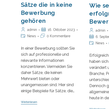
Sätze die in keine
Wie s
Bewerbung
erfolg
gehören
Bewer
Beitrags-
Beitrag
admin
16. Oktober 2023
Beitrags-
admin
Autor:
veröffentlicht:
Autor:
Beitrags-
Beitrags-
News
0 Kommentare
Beitrag
6. Sept
Kategorie:
Kommentare:
veröffentlicht
Beitrags-
News
In einer Bewerbung sollten Sie
Kategorie:
sich auf professionelle und
Erfolgrei
relevante Informationen
haben sich
konzentrieren. Vermeiden Sie
verändert 
daher Sätze, die keinen
Branche, P
Mehrwert bieten oder
unterschie
unangemessen sind. Hier sind
Dennoch gi
einige Beispiele für Sätze, die…
allgemeine
heute in d
Sätze
Weiterlesen
Die